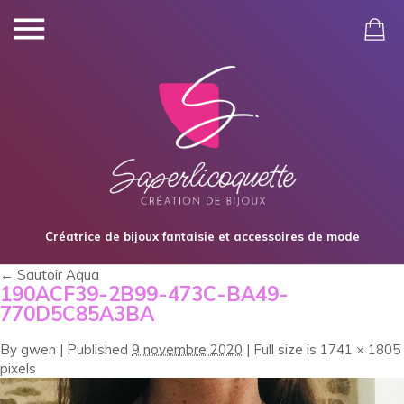
Créatrice de bijoux fantaisie et accessoires de mode
←
Sautoir Aqua
190ACF39-2B99-473C-BA49-
770D5C85A3BA
By
gwen
|
Published
9 novembre 2020
|
Full size is
1741 × 1805
pixels