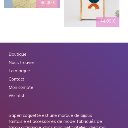
36,00
€
44,00
€
Boutique
Nous trouver
La marque
Contact
Mon compte
Wishlist
Saperli’coquette est une marque de bijoux
fantaisie et accessoires de mode, fabriqués de
façon artisanale, dans mon petit atelier, chez moi,