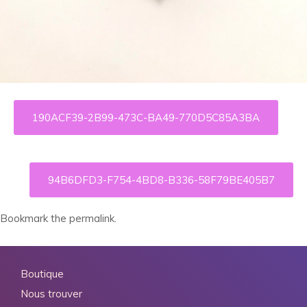
190ACF39-2B99-473C-BA49-770D5C85A3BA
94B6DFD3-F754-4BD8-B336-58F79BE405B7
Bookmark the
permalink
.
Boutique
Nous trouver