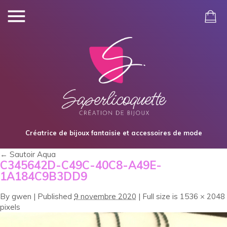
Créatrice de bijoux fantaisie et accessoires de mode
←
Sautoir Aqua
C345642D-C49C-40C8-A49E-
1A184C9B3DD9
By
gwen
|
Published
9 novembre 2020
|
Full size is
1536 × 2048
pixels