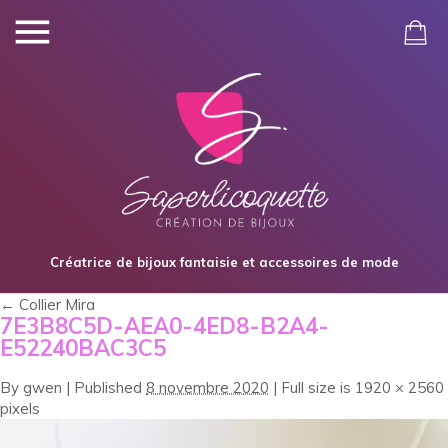
Créatrice de bijoux fantaisie et accessoires de mode
←
Collier Mira
7E3B8C5D-AEA0-4ED8-B2A4-
E52240BAC3C5
By
gwen
|
Published
8 novembre 2020
|
Full size is
1920 × 2560
pixels