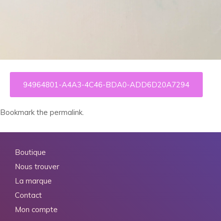
94964801-A4A3-4C46-BDA0-ADD6D20A7294
Bookmark the
permalink
.
Boutique
Nous trouver
La marque
Contact
Mon compte