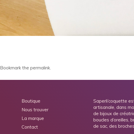
Bookmark the
permalink
.
Boutique
Saperli’coquette es
artisanale, dans mo
Nous trouver
de bijoux de créatri
La marque
boucles d’oreilles, 
de sac, des broche
Contact