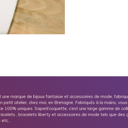
t une marque de bijoux fantaisie et accessoires de mode, fabriq
n petit atelier, chez moi, en Bretagne. Fabriqués à la mains, vous
ce 100% uniques. Saperli’coquette, c’est une large gamme de colli
bracelets , bracelets liberty et accessoires de mode tels que des gr
s etc…