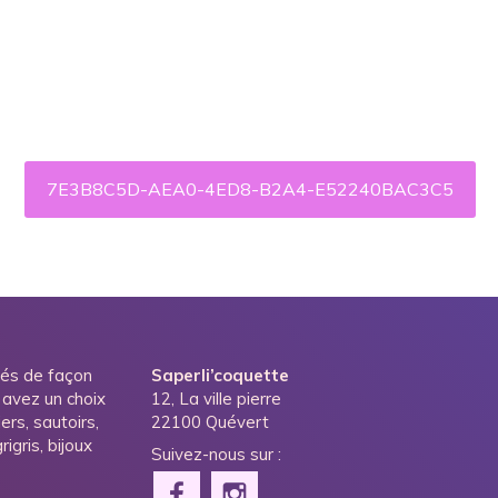
7E3B8C5D-AEA0-4ED8-B2A4-E52240BAC3C5
ués de façon
Saperli’coquette
 avez un choix
12, La ville pierre
ers, sautoirs,
22100 Quévert
igris, bijoux
Suivez-nous sur :