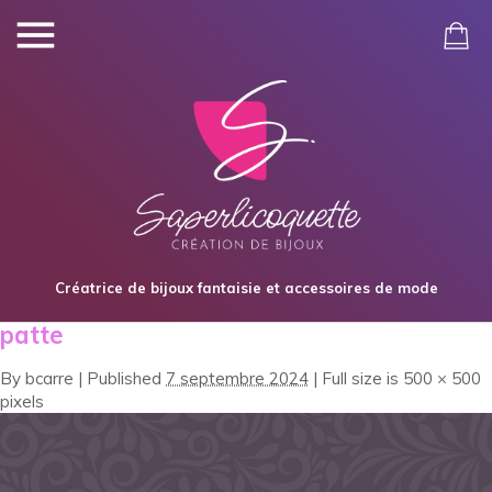
Créatrice de bijoux fantaisie et accessoires de mode
patte
By
bcarre
|
Published
7 septembre 2024
|
Full size is
500 × 500
pixels