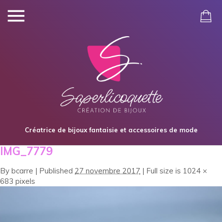
Créatrice de bijoux fantaisie et accessoires de mode
IMG_7779
By
bcarre
|
Published
27 novembre 2017
|
Full size is
1024 ×
683
pixels