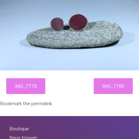
IMG_7778
IMG_7780
Bookmark the
permalink
.
Boutique
Nous trouver