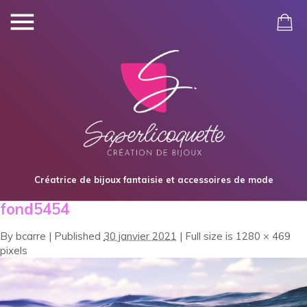
Créatrice de bijoux fantaisie et accessoires de mode
fond5454
By
bcarre
|
Published
30 janvier 2021
|
Full size is
1280 × 469
pixels