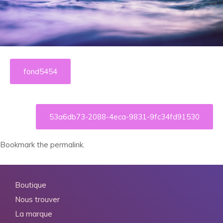
fond5454
53a6db73-2088-4eca-9831-9fc34fd91530
Bookmark the
permalink
.
Boutique
Nous trouver
La marque