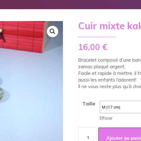
Cuir mixte ka
16,00
€
Bracelet composé d’une band
zamac plaqué argent.
Facile et rapide à mettre, i
aussi les enfants l’adorent!
Il ne vous reste plus qu’à choi
Taille
Effacer
quantité
de
Ajouter au pani