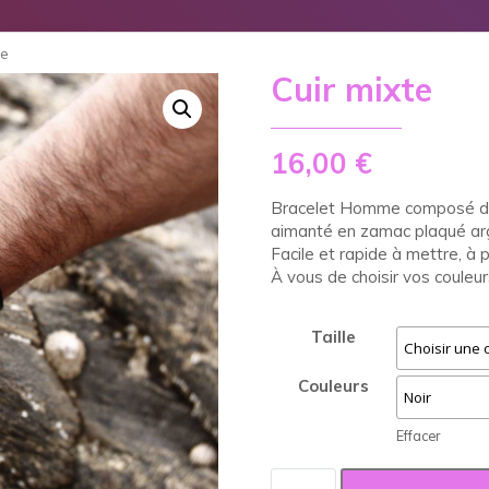
te
Cuir mixte
16,00
€
Bracelet Homme composé d’u
aimanté en zamac plaqué ar
Facile et rapide à mettre, à 
À vous de choisir vos couleurs
Taille
Couleurs
Effacer
quantité