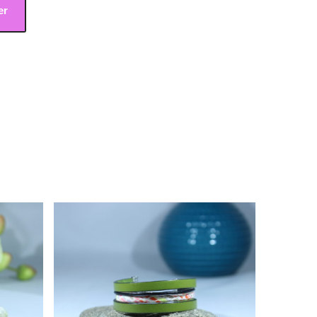
er
28,00
€