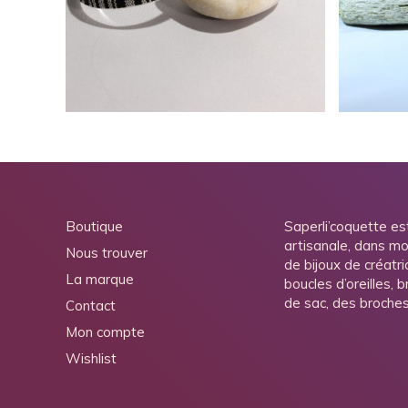
19,00
€
Boutique
Saperli’coquette es
artisanale, dans mo
Nous trouver
de bijoux de créatri
La marque
boucles d’oreilles, 
de sac, des broche
Contact
Mon compte
Wishlist