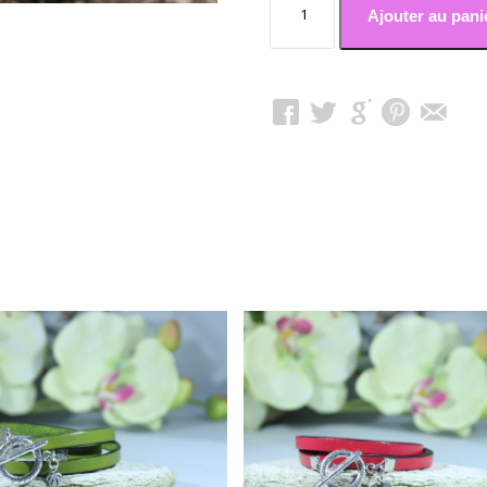
de
Ajouter au pani
Cuir
mixte