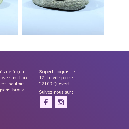
ués de façon
Saperli’coquette
 avez un choix
12, La ville pierre
ers, sautoirs,
22100 Quévert
igris, bijoux
Suivez-nous sur :