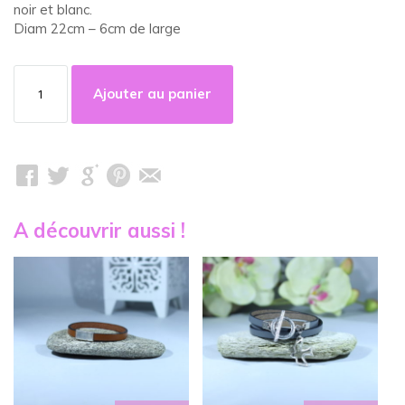
noir et blanc.
Diam 22cm – 6cm de large
quantité
de
Ajouter au panier
Bracelet
jonc
ethnique
noir
et
blanc
A découvrir aussi !