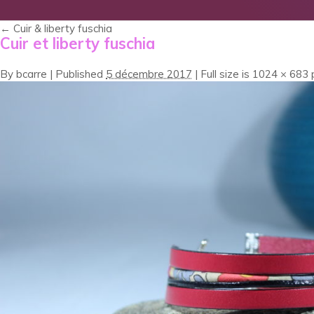
←
Cuir & liberty fuschia
Cuir et liberty fuschia
By
bcarre
|
Published
5 décembre 2017
|
Full size is
1024 × 683
p