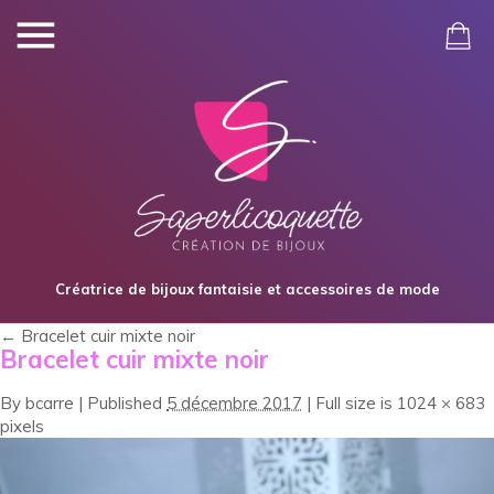
Créatrice de bijoux fantaisie et accessoires de mode
←
Bracelet cuir mixte noir
Bracelet cuir mixte noir
By
bcarre
|
Published
5 décembre 2017
|
Full size is
1024 × 683
pixels