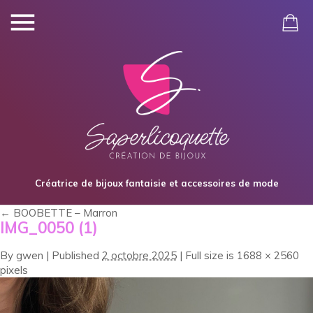
Créatrice de bijoux fantaisie et accessoires de mode
←
BOOBETTE – Marron
IMG_0050 (1)
By
gwen
|
Published
2 octobre 2025
|
Full size is
1688 × 2560
pixels