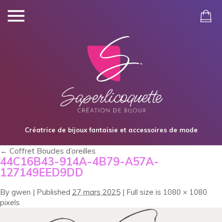
Créatrice de bijoux fantaisie et accessoires de mode
←
Coffret Boucles d’oreilles
44C16B43-914A-4B79-A57A-
127149EED9DD
By
gwen
|
Published
27 mars 2025
|
Full size is
1080 × 1080
pixels