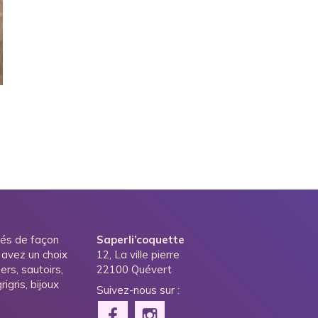
ués de façon
Saperli’coquette
 avez un choix
12, La ville pierre
ers, sautoirs,
22100 Quévert
igris, bijoux
Suivez-nous sur :