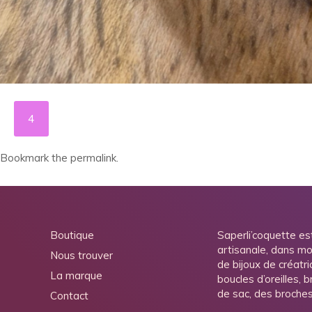
4
Bookmark the
permalink
.
Boutique
Saperli’coquette es
artisanale, dans mo
Nous trouver
de bijoux de créatri
La marque
boucles d’oreilles, 
de sac, des broche
Contact