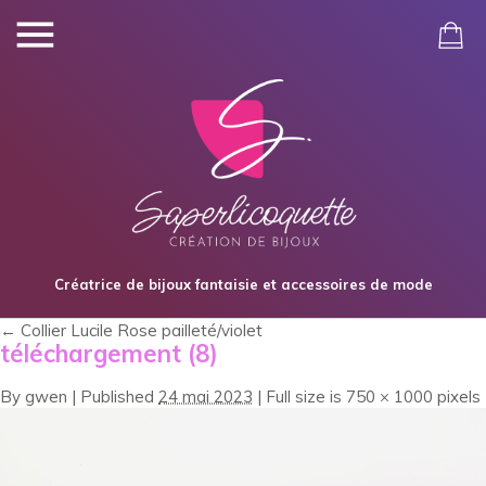
Créatrice de bijoux fantaisie et accessoires de mode
←
Collier Lucile Rose pailleté/violet
téléchargement (8)
By
gwen
|
Published
24 mai 2023
|
Full size is
750 × 1000
pixels