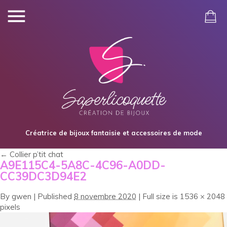
Créatrice de bijoux fantaisie et accessoires de mode
←
Collier p’tit chat
A9E115C4-5A8C-4C96-A0DD-
CC39DC3D94E2
By
gwen
|
Published
8 novembre 2020
|
Full size is
1536 × 2048
pixels