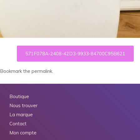
571F078A-2408-42D3-9933-84700C95B621
Bookmark the
permalink
.
Boutique
Nous trouver
La marque
Contact
Mon compte