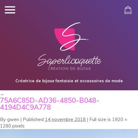
Créatrice de bijoux fantaisie et accessoires de mode
←
75A6C85D-AD36-4850-B048-
4194D4C9A778
By
gwen
|
Published
14 novembre 2018
|
Full size is
1920 ×
1280
pixels