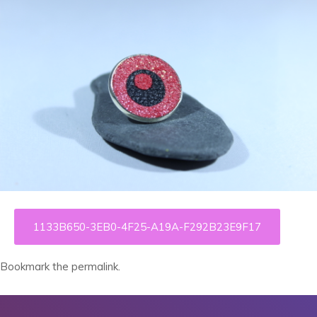
1133B650-3EB0-4F25-A19A-F292B23E9F17
Bookmark the
permalink
.