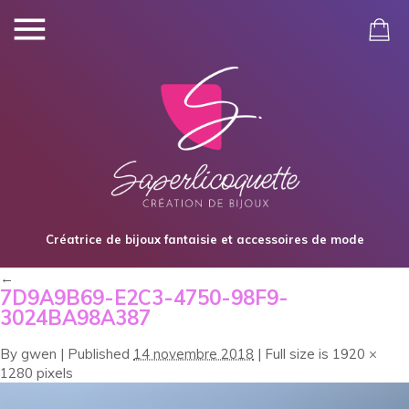
Créatrice de bijoux fantaisie et accessoires de mode
←
7D9A9B69-E2C3-4750-98F9-
3024BA98A387
By
gwen
|
Published
14 novembre 2018
|
Full size is
1920 ×
1280
pixels