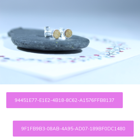
94451E77-E1E2-4B18-8C62-A1576FFB8137
9F1FB9B3-08AB-4A95-AD07-189BF0DC1480