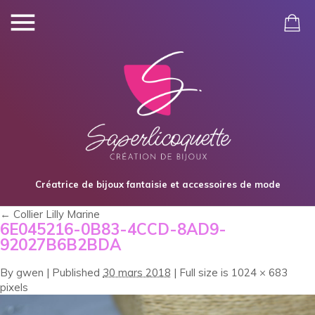
Créatrice de bijoux fantaisie et accessoires de mode
←
Collier Lilly Marine
6E045216-0B83-4CCD-8AD9-
92027B6B2BDA
By
gwen
|
Published
30 mars 2018
|
Full size is
1024 × 683
pixels