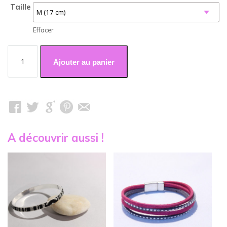
Taille
Effacer
quantité
de
Ajouter au panier
Cuir
mixte
bleu
roi
A découvrir aussi !