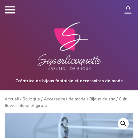
Créatrice de bijoux fantaisie et accessoires de mode
Accueil
/
Boutique
/
Accessoires de mode
/
Bijoux de sac
/ Cuir
flower bleue et girafe