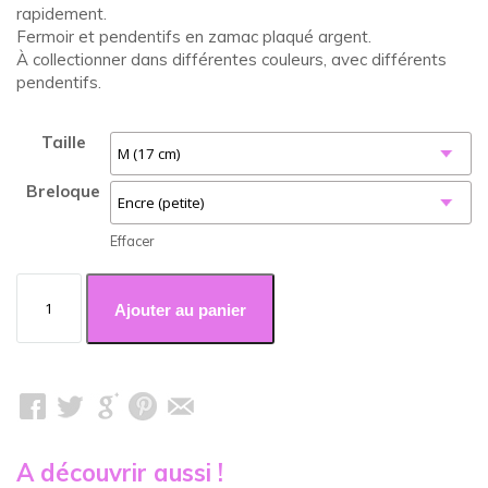
rapidement.
Fermoir et pendentifs en zamac plaqué argent.
À collectionner dans différentes couleurs, avec différents
pendentifs.
Taille
Breloque
Effacer
quantité
de
Ajouter au panier
Bracelet
cuir
3
tours
rouge
A découvrir aussi !