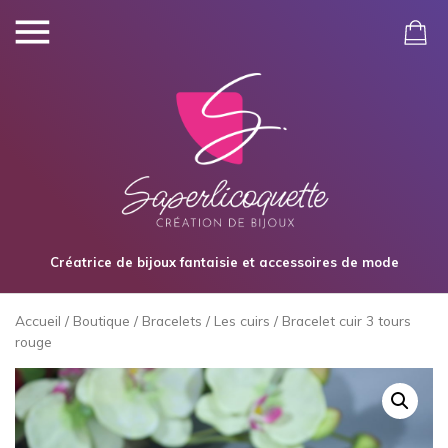
Créatrice de bijoux fantaisie et accessoires de mode
Accueil
/
Boutique
/
Bracelets
/
Les cuirs
/ Bracelet cuir 3 tours
rouge