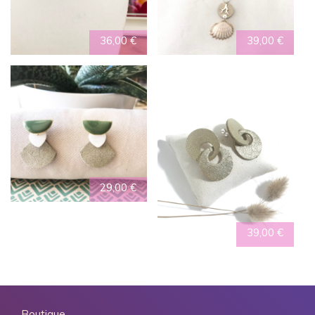
36,00
€
39,00
€
29,00
€
39,00
€
Boutique